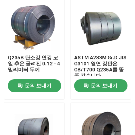
공장 여행
품질 관리
연락주세요
Q235B 탄소강 연강 코
ASTM A283M Gr.D JIS
일 추운 굴려진 0.12 - 4
G3101 열연 강판은
밀리미터 두께
GB/T700 Q235A를 똘
인용문을 요구하세요
똘 감습니다
문의 보내기
문의 보내기
보일러 가열로 부분
석탄 보일러부
탄소강판