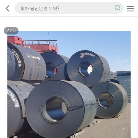
2
/
5