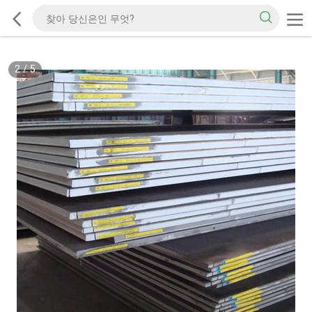
2
/
5