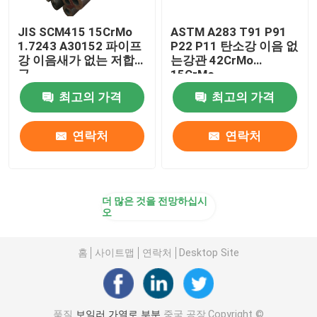
JIS SCM415 15CrMo
ASTM A283 T91 P91
롤러 체인 스프로켓 휠
1.7243 A30152 파이프
P22 P11 탄소강 이음 없
강 이음새가 없는 저합
는강관 42CrMo
금
15CrMo
고정화 격자 보일러
최고의 가격
최고의 가격
연락처
연락처
더 많은 것을 전망하십시
오
홈
사이트맵
연락처
Desktop Site
품질
보일러 가열로 부분
중국 공장.Copyright ©