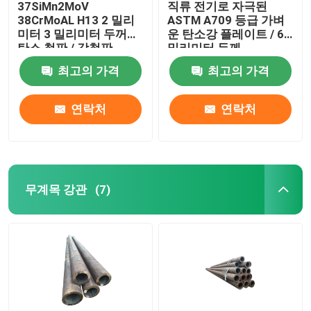
37SiMn2MoV
직류 전기로 자극된
38CrMoAL H13 2 밀리
ASTM A709 등급 가벼
미터 3 밀리미터 두꺼운
운 탄소강 플레이트 / 6
제품 소개
탄소 철판 / 강철판
밀리미터 두께
최고의 가격
최고의 가격
보일러 가열로 부분
연락처
연락처
석탄 보일러부
탄소강판
무계목 강관
(7)
무계목 강관
이음새가 없는 합금 파이프
고압 보일러 배관