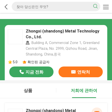
Zhongxi (shandong) Metal Technology
Co., Ltd.
Building A, Commercial Zone 1, Greenland
Central Plaza, No. 2999, Qizhou Road, Jinan,
Shandong, China,중국
5.0
확인된 공급자
지금 전화
연락처
상품
저희에 관하여
Zhongxi (shandong) Metal