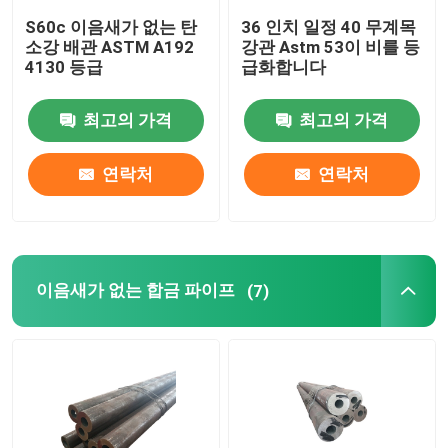
S60c 이음새가 없는 탄
36 인치 일정 40 무계목
소강 배관 ASTM A192
강관 Astm 53이 비를 등
정확성 강관
4130 등급
급화합니다
보일러관 차폐
최고의 가격
최고의 가격
연락처
연락처
보일러 에어 노즐
체인형 화격자 바
이음새가 없는 합금 파이프
(7)
보일러 화격자봉
환강 로드
보일러 가마문