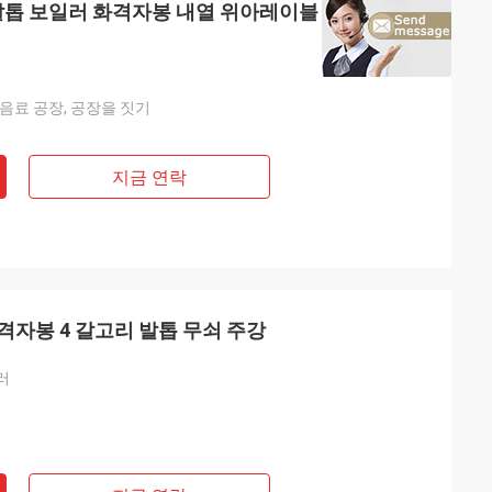
 발톱 보일러 화격자봉 내열 위아레이블
 음료 공장, 공장을 짓기
지금 연락
자봉 4 갈고리 발톱 무쇠 주강
러