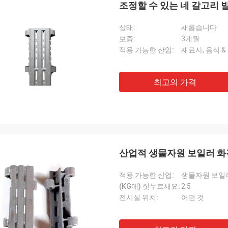
조정할 수 있는 네 갈고리
상태:
새롭습니다
보증:
3개월
적용 가능한 산업:
재료사, 음식 &
최고의 가격
산업적 생물자원 보일러 화격
적용 가능한 산업:
생물자원 보일
(KG에) 짓누르세요:
2.5
전시실 위치:
어떤 것