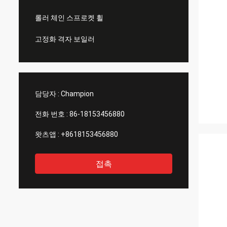
롤러 체인 스프로켓 휠
고정화 격자 보일러
담당자 :
Champion
전화 번호 :
86-18153456880
왓츠앱 :
+8618153456880
접촉