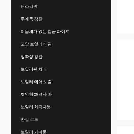
탄소강판
무계목 강관
이음새가 없는 합금 파이프
고압 보일러 배관
정확성 강관
보일러관 차폐
보일러 에어 노즐
체인형 화격자 바
보일러 화격자봉
환강 로드
보일러 가마문