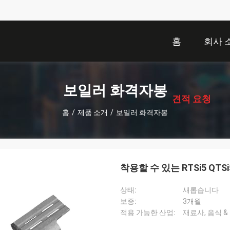
홈
회사 
描
述
보일러 화격자봉
견적 요청
홈
/
제품 소개
/
보일러 화격자봉
착용할 수 있는 RTSi5 Q
상태:
새롭습니다
보증:
3개월
적용 가능한 산업:
재료사, 음식 &