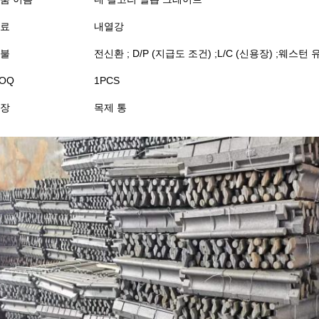
료
내열강
불
전신환 ; D/P (지급도 조건) ;L/C (신용장) ;웨스
OQ
1PCS
장
목제 통