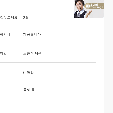
) 짓누르세요
2.5
출하검사
제공됩니다
 타입
보편적 제품
내열강
목제 통