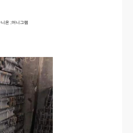
턴 유니온 ;머니그램