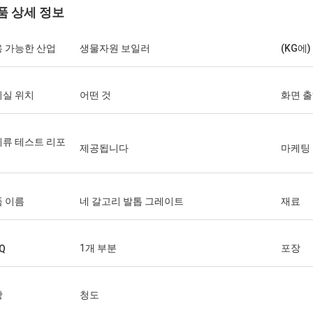
품 상세 정보
 가능한 산업
생물자원 보일러
(KG에
시실 위치
어떤 것
화면 
류 테스트 리포
제공됩니다
마케팅
 이름
네 갈고리 발톱 그레이트
재료
1개 부분
포장
Q
항
청도