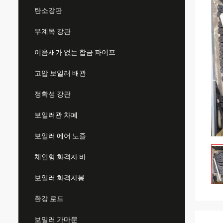
탄소강판
무계목 강관
이음새가 없는 합금 파이프
고압 보일러 배관
정확성 강관
보일러관 차폐
보일러 에어 노즐
체인형 화격자 바
보일러 화격자봉
환강 로드
보일러 가마문