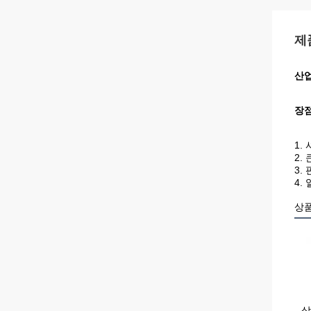
제
산업
장
1.
2. 
3.
4.
상
상