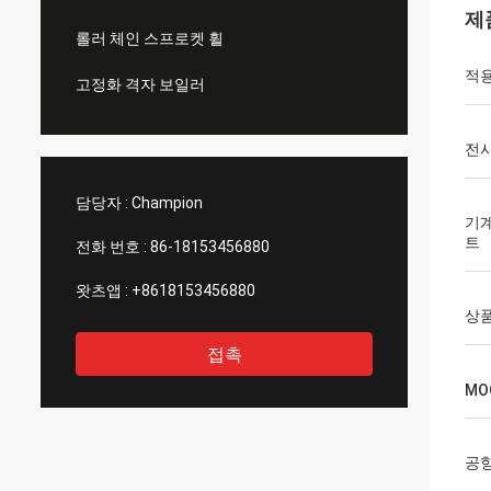
제
롤러 체인 스프로켓 휠
적용
고정화 격자 보일러
전
담당자 :
Champion
기계
트
전화 번호 :
86-18153456880
왓츠앱 :
+8618153456880
상품
접촉
MO
공