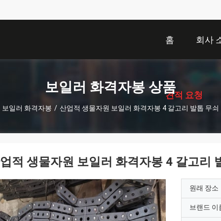
홈
회사 
描
述
보일러 화격자봉 상품
견적 요청
보일러 화격자봉
/
산업적 생물자원 보일러 화격자봉 4 갈고리 발톱 무쇠
업적 생물자원 보일러 화격자봉 4 갈고리 
원래 장소
브랜드 이