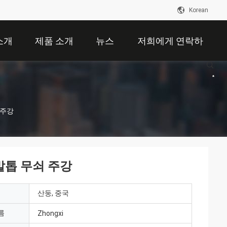
Korean
소개
제품 소개
뉴스
저희에게 연락하
십시오
 주강
발톱 무쇠 주강
산둥, 중국
름
Zhongxi