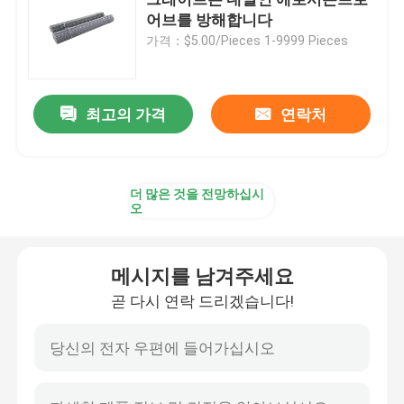
어브를 방해합니다
가격：$5.00/Pieces 1-9999 Pieces
정확성 강관
보일러관 차폐
최고의 가격
연락처
보일러 에어 노즐
더 많은 것을 전망하십시
오
체인형 화격자 바
메시지를 남겨주세요
보일러 화격자봉
곧 다시 연락 드리겠습니다!
환강 로드
보일러 가마문