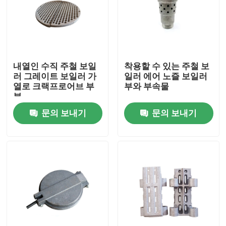
공장 여행
품질 관리
내열인 수직 주철 보일
착용할 수 있는 주철 보
러 그레이트 보일러 가
일러 에어 노즐 보일러
열로 크랙프로어브 부
부와 부속물
연락주세요
분
문의 보내기
문의 보내기
인용문을 요구하세요
보일러 가열로 부분
석탄 보일러부
탄소강판