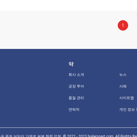
1
약
회사 소개
뉴스
공장 투어
사례
품질 관리
사이트맵
연락처
개인 정보
 품질 보일러 가열로 부분 협력 업체. © 2022 - 2023 boilerspart.com. All Rights Res