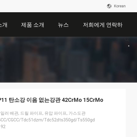
Korean
소개
제품 소개
뉴스
저희에게 연락하
십시오
22 P11 탄소강 이음 없는강관 42CrMo 15CrMo
보일러 배관, 드릴 파이프, 유압 파이프, 가스도관
GCC/CGCC/Tdc51dzm/Tdc52dts350gd/Ts550gd
192