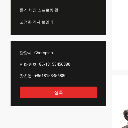
롤러 체인 스프로켓 휠
고정화 격자 보일러
담당자 :
Champion
전화 번호 :
86-18153456880
왓츠앱 :
+8618153456880
접촉