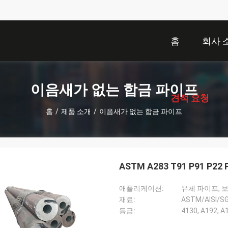
홈
회사 
描
述
이음새가 없는 합금 파이프
견적 요청
홈
/
제품 소개
/
이음새가 없는 합금 파이프
ASTM A283 T91 P91 P
애플리케이션:
유체 파이프, 
재료:
ASTM/AISI/S
등급:
4130, A192, A