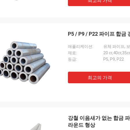
최고의 가격
P5 / P9 / P22 파이프 
애플리케이션:
유체 파이프, 
재료:
20 cr,40cr,35
등급:
P5, P9, P22
최고의 가격
강철 이음새가 없는 합금 파이프 4
라운드 형상