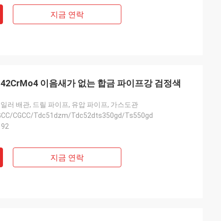
지금 연락
0 42CrMo4 이음새가 없는 합금 파이프강 검정색
보일러 배관, 드릴 파이프, 유압 파이프, 가스도관
GCC/CGCC/Tdc51dzm/Tdc52dts350gd/Ts550gd
192
지금 연락