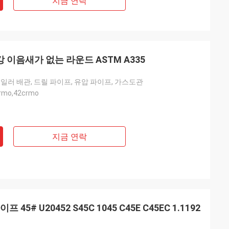
지금 연락
합금 강 이음새가 없는 라운드 ASTM A335
보일러 배관, 드릴 파이프, 유압 파이프, 가스도관
crmo,42crmo
지금 연락
5# U20452 S45C 1045 C45E C45EC 1.1192