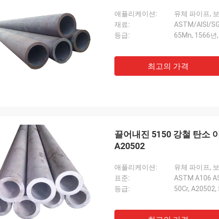
애플리케이션:
유체 파이프, 
재료:
ASTM/AISI/
등급:
65Mn, 1566년,
최고의 가격
끌어내진 5150 강철 탄소 이
A20502
애플리케이션:
유체 파이프, 
표준:
ASTM A106 AS
등급:
50Cr, A20502,