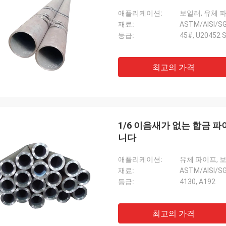
애플리케이션:
보일러, 유체 
재료:
ASTM/AISI/
등급:
45#, U20452 S
최고의 가격
1/6 이음새가 없는 합금 파이
니다
애플리케이션:
유체 파이프, 
재료:
ASTM/AISI/
등급:
4130, A192
최고의 가격