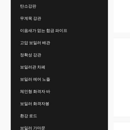
탄소강판
무계목 강관
이음새가 없는 합금 파이프
고압 보일러 배관
정확성 강관
보일러관 차폐
보일러 에어 노즐
체인형 화격자 바
보일러 화격자봉
환강 로드
보일러 가마문