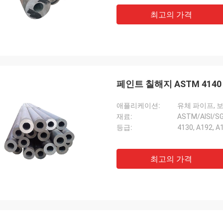
최고의 가격
페인트 칠해지 ASTM 414
애플리케이션:
유체 파이프, 
재료:
ASTM/AISI/S
등급:
4130, A192, A
최고의 가격