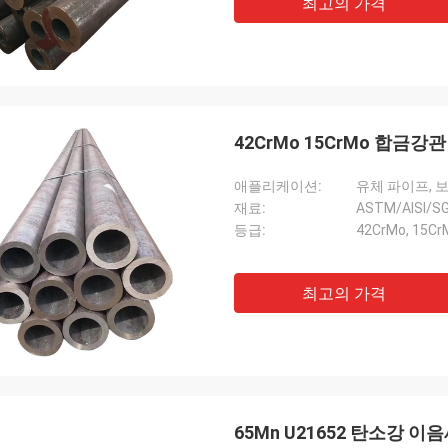
최고의 가격
42CrMo 15CrMo 합금강관 AS
애플리케이션:
유체 파이프, 
재료:
ASTM/AISI/
등급:
42CrMo, 15Cr
최고의 가격
65Mn U21652 탄소강 이음