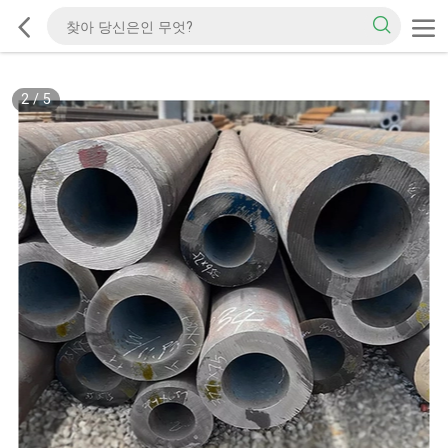
2
/
5