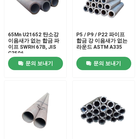
공장 여행
65Mn U21652 탄소강
P5 / P9 / P22 파이프
품질 관리
이음새가 없는 합금 파
합금 강 이음새가 없는
이프 SWRH 67B, JIS
라운드 ASTM A335
G3506
연락주세요
문의 보내기
문의 보내기
인용문을 요구하세요
보일러 가열로 부분
석탄 보일러부
탄소강판