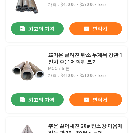
가격：$450.00 - $590.00/Tons
제품 소개
최고의 가격
연락처
보일러 가열로 부분
석탄 보일러부
뜨거운 굴려진 탄소 무계목 강관 1
인치 주문 제작된 크기
MOQ：5 톤
탄소강판
가격：$410.00 - $510.00/Tons
무계목 강관
최고의 가격
연락처
이음새가 없는 합금 파이프
추운 끌어내진 20# 탄소강 이음매
고압 보일러 배관
없는 관 20 - 80 Mm 두께