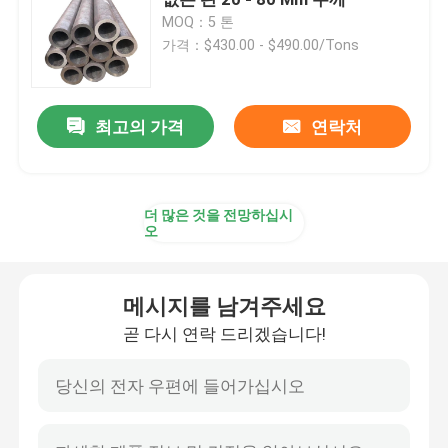
MOQ：5 톤
가격：$430.00 - $490.00/Tons
정확성 강관
보일러관 차폐
최고의 가격
연락처
보일러 에어 노즐
더 많은 것을 전망하십시
오
체인형 화격자 바
메시지를 남겨주세요
보일러 화격자봉
곧 다시 연락 드리겠습니다!
환강 로드
보일러 가마문