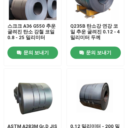
제품 소개
스크크 A36 G550 추운
Q235B 탄소강 연강 코
굴려진 탄소 강철 코일
일 추운 굴려진 0.12 - 4
보일러 가열로 부분
0.8 - 25 밀리미터
밀리미터 두께
문의 보내기
문의 보내기
석탄 보일러부
탄소강판
무계목 강관
이음새가 없는 합금 파이프
고압 보일러 배관
ASTM A283M Gr.D JIS
0.12 밀리미터 - 200 밀