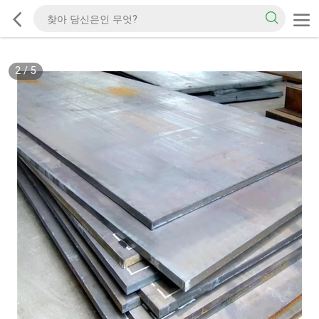
2
/
5