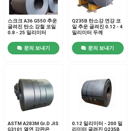
공장 여행
스크크 A36 G550 추운
Q235B 탄소강 연강 코
굴려진 탄소 강철 코일
일 추운 굴려진 0.12 - 4
0.8 - 25 밀리미터
밀리미터 두께
품질 관리
문의 보내기
문의 보내기
연락주세요
인용문을 요구하세요
보일러 가열로 부분
석탄 보일러부
ASTM A283M Gr.D JIS
0.12 밀리미터 - 200 밀
탄소강판
G3101 열연 강판은
리미터 굴려진 Q235B