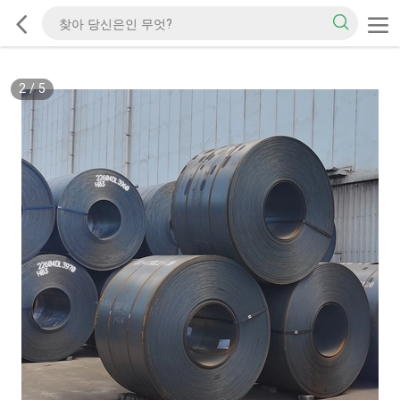
2
/
5