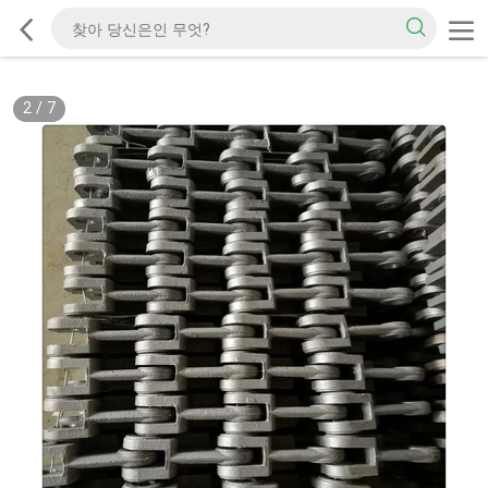
2
/
7