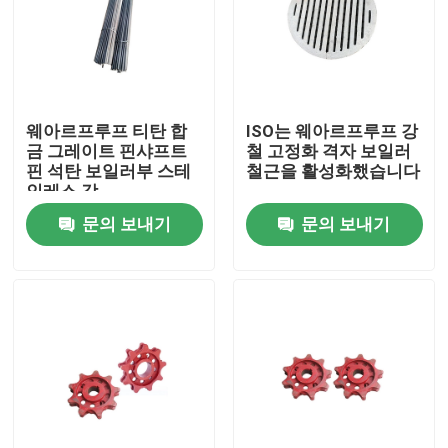
공장 여행
품질 관리
웨아르프루프 티탄 합
ISO는 웨아르프루프 강
금 그레이트 핀샤프트
철 고정화 격자 보일러
핀 석탄 보일러부 스테
철근을 활성화했습니다
연락주세요
인레스 강
문의 보내기
문의 보내기
인용문을 요구하세요
보일러 가열로 부분
석탄 보일러부
탄소강판