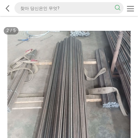
2
/
5