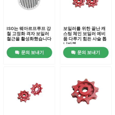
공장 여행
ISO는 웨아르프루프 강
보일러를 위한 끝난 캐
품질 관리
철 고정화 격자 보일러
스팅 체인 보일러 예비
철근을 활성화했습니다
품 다루기 힘든 사슬 톱
니바퀴
연락주세요
문의 보내기
문의 보내기
인용문을 요구하세요
보일러 가열로 부분
석탄 보일러부
탄소강판