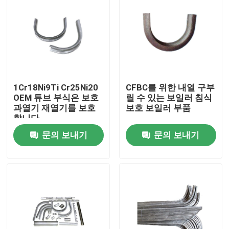
공장 여행
품질 관리
1Cr18Ni9Ti Cr25Ni20
CFBC를 위한 내열 구부
연락주세요
OEM 튜브 부식은 보호
릴 수 있는 보일러 침식
과열기 재열기를 보호
보호 보일러 부품
합니다
인용문을 요구하세요
문의 보내기
문의 보내기
보일러 가열로 부분
석탄 보일러부
탄소강판