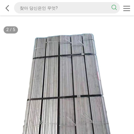
2
/
5