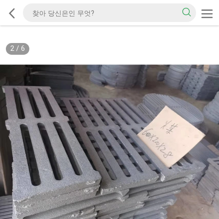
2
/
6