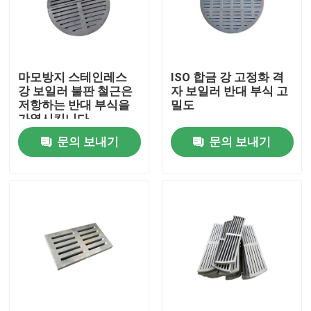
공장 여행
마모방지 스테인레스
ISO 합금 강 고정화 격
품질 관리
강 보일러 불판 철근은
자 보일러 반대 부식 고
저항하는 반대 부식을
밀도
가열시킵니다
연락주세요
문의 보내기
문의 보내기
인용문을 요구하세요
보일러 가열로 부분
석탄 보일러부
탄소강판