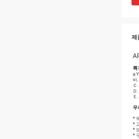
제
A
특
a
비
Ｃ
Ｄ
Ｅ
우
*
*
*
*