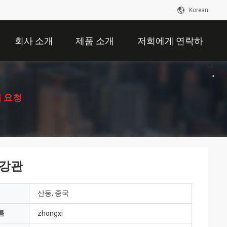
Korean
회사 소개
제품 소개
저희에게 연락하
십시오
 요청
 강관
산둥, 중국
름
zhongxi