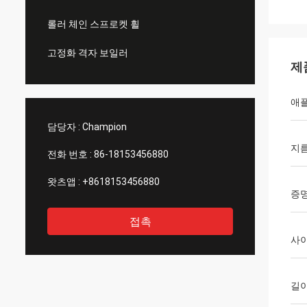
롤러 체인 스프로켓 휠
고정화 격자 보일러
제
애
담당자 :
Champion
지
전화 번호 :
86-18153456880
왓츠앱 :
+8618153456880
증
접촉
사
길