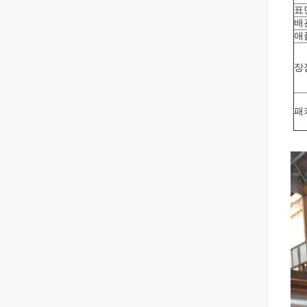
표
배
애
장
패