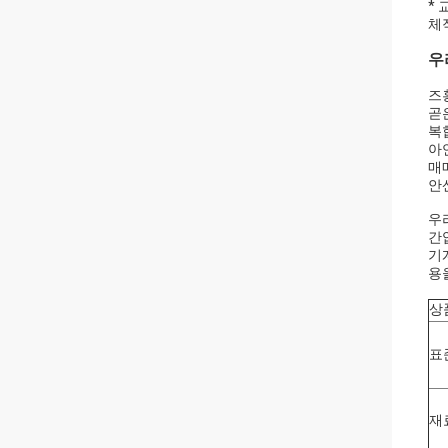
*
체
우
즈
곧
복
아
매
안산
우
간
기
용
상
표
재