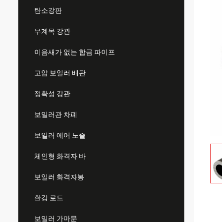
탄소강판
무계목 강관
이음새가 없는 합금 파이프
고압 보일러 배관
정확성 강관
보일러관 차폐
보일러 에어 노즐
체인형 화격자 바
보일러 화격자봉
환강 로드
보일러 가마문