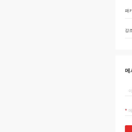
패
강
메