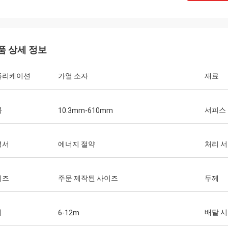
품 상세 정보
플리케이션
가열 소자
재료
름
서피스
10.3mm-610mm
명서
에너지 절약
처리 
이즈
주문 제작된 사이즈
두께
이
배달 
6-12m