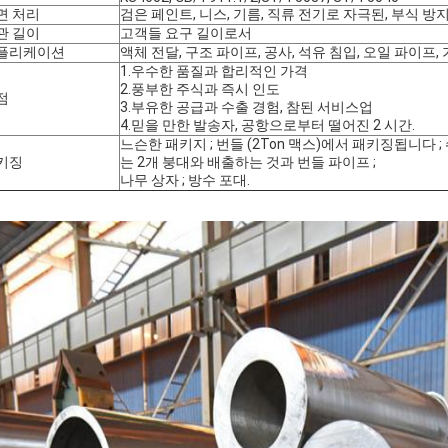
면 처리
검은 페인트, 니스, 기름, 직류 전기로 자극된, 부식 
관 길이
고객들 요구 길이로서
플리케이션
액체 전달, 구조 파이프, 공사, 석유 침입, 오일 파이프
1.우수한 품질과 합리적인 가격
2.풍부한 주식과 즉시 인도
점
3.부유한 공급과 수출 경험, 참된 서비스업
4.믿을 만한 발송자, 공항으로부터 떨어진 2 시간.
느슨한 패키지 ; 번들 (2Ton 맥스)에서 패키징됩니다 
키징
는 2개 붕대와 배출하는 것과 번들 파이프 ;
나무 상자 ; 방수 포대.