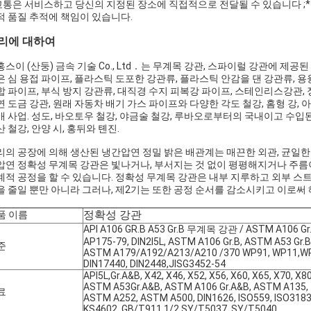
 교통은 서비스하고 당신의 지정된 장소에 직접적으로 전달될 수 있습니다 ;*
적 품질 추적에 책임이 있습니다.
리에 대하여
홍스이 (산둥) 금속 기술 Co., Ltd．는 무계목 강관, 스파이럴 강관에 제공
은 심 용접 파이프, 플라스틱 도포한 강관류, 플라스틱 안감을 댄 강관류, 용
합 파이프, 부식 방지 강관류, 대직경 수지 피복강 파이프, 스테인리스강관, 
연 도금 강관, 원래 자동차 배기 가스 파이프와 다양한 각도 철강, 홈형 강, 아
매 사업. 성도, 바오토우 철강, 야금술 철강, 루바오로부터의 국내이고 수입
 철강, 안양 시, 홍뒤와 톈진.
리의 공장에 의해 생산된 냉간압연 정밀 밝은 배관계는 매끈한 외관, 균일한 
압연 정확성 무계목 강관은 빛나거나, 부서지는 것 없이 평평해지거나 주름이 
계적 공정을 할 수 있습니다. 정확성 무계목 강관은 내부 지루하고 외부 스
을 줄일 뿐만 아니라 그러나, 제2기는 또한 공정 순서를 감소시키고 이로써
정확성 강관
품 이름
API A106 GR.B A53 Gr.B 무계목 강관 / ASTM A106 G
AP175-79, DIN2I5L, ASTM A106 Gr.B, ASTM A53 Gr.B
준
ASTM A179/A192/A213/A210 /370 WP91, WP11,W
DIN17440, DIN2448,JISG3452-54
API5L,Gr.A&B, X42, X46, X52, X56, X60, X65, X70, X80
ASTM A53Gr.A&B, ASTM A106 Gr.A&B, ASTM A135,
료
ASTM A252, ASTM A500, DIN1626, ISO559, ISO3183
KS4602, GB/T911.1/2,SY/T5037, SY/T5040