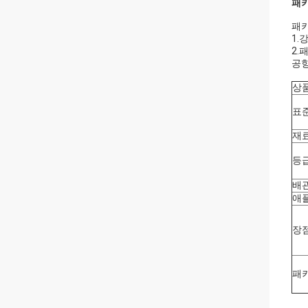
패키
패키
1.
2.
공항
상
표
재
등
배
애
장
패