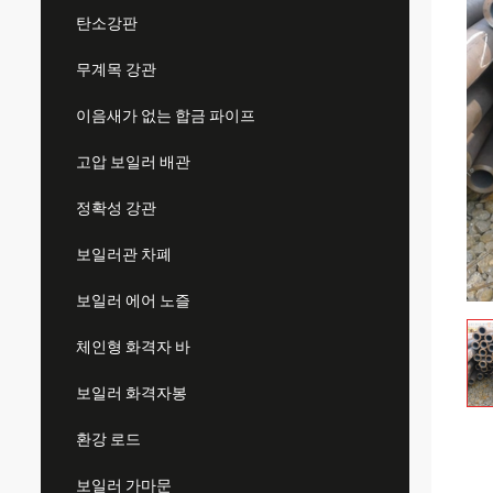
탄소강판
무계목 강관
이음새가 없는 합금 파이프
고압 보일러 배관
정확성 강관
보일러관 차폐
보일러 에어 노즐
체인형 화격자 바
보일러 화격자봉
환강 로드
보일러 가마문