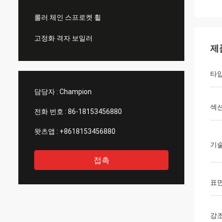
롤러 체인 스프로켓 휠
고정화 격자 보일러
제
타
담당자 :
Champion
섹션
전화 번호 :
86-18153456880
왓츠앱 :
+8618153456880
기
접촉
표면
강