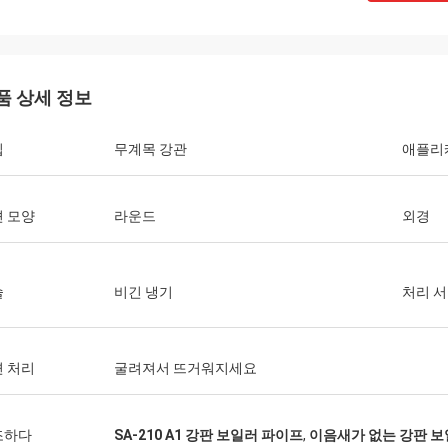
품 상세 정보
입
무계목 강관
애플리
 모양
라운드
외경
술
비긴 냉기
처리 
 처리
굴려져서 뜨거워지세요
조하다
SA-210 A1 강판 보일러 파이프
,
이음새가 없는 강판 보