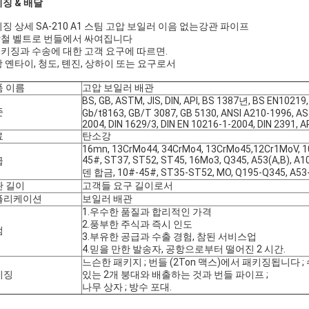
징 & 배달
징 상세 SA-210 A1 스팀 고압 보일러 이음 없는강관 파이프
강철 벨트로 번들에서 싸여집니다
패키징과 수송에 대한 고객 요구에 따르면.
 옌타이, 청도, 톈진, 상하이 또는 요구로서
품 이름
고압 보일러 배관
BS, GB, ASTM, JIS, DIN, API, BS 1387년, BS EN10219
준
Gb/t8163, GB/T 3087, GB 5130, ANSI A210-1996, A
2004, DIN 1629/3, DIN EN 10216-1-2004, DIN 2391, AP
료
탄소강
16mn, 13CrMo44, 34CrMo4, 13CrMo45,12Cr1MoV, 
45#, ST37, ST52, ST45, 16Mo3, Q345, A53(A,B),
급
덴 합금, 10#-45#, ST35-ST52, MO, Q195-Q345, A53
관 길이
고객들 요구 길이로서
플리케이션
보일러 배관
1.우수한 품질과 합리적인 가격
2.풍부한 주식과 즉시 인도
점
3.부유한 공급과 수출 경험, 참된 서비스업
4.믿을 만한 발송자, 공항으로부터 떨어진 2 시간.
느슨한 패키지 ; 번들 (2Ton 맥스)에서 패키징됩니다 
키징
있는 2개 붕대와 배출하는 것과 번들 파이프 ;
나무 상자 ; 방수 포대.