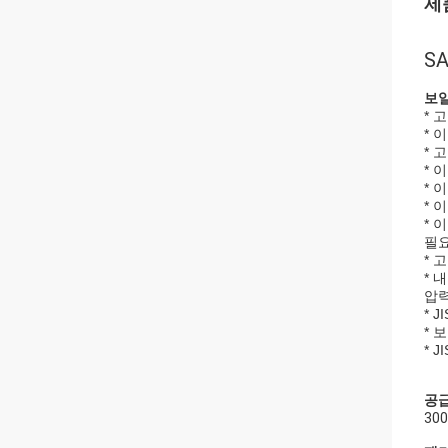
제
S
보일
* 
* 
* 
* 
* 
* 
* 
필요
* 
* 
압력
* 
* 
* 
공급
30