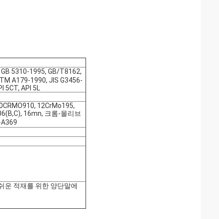
, GB 5310-1995, GB/T8162,
STM A179-1990, JIS G3456-
I 5CT, API 5L
10CRMO910, 12CrMo195,
 A106(B,C), 16mn, 크롬-몰리브
-A369
; 쉬운 적재를 위한 양단말에