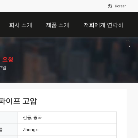
Korean
회사 소개
제품 소개
저희에게 연락하
십시오
 요청
 고압
 파이프 고압
산둥, 중국
름
Zhongxi